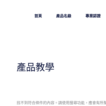
跳
搜
至
尋
首頁
產品名錄
專業認證
主
關
要
鍵
內
字:
容
產品教學
找不到符合條件的內容。請使用搜尋功能，應會有所